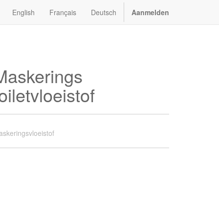
English
Français
Deutsch
Aanmelden
Maskerings
oiletvloeistof
skeringsvloeistof